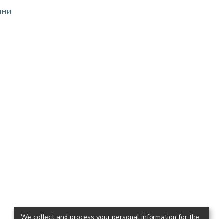
ини
We collect and process your personal information for the