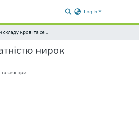
Log In
Зміни складу крові та сечі у котів з гострою недостатністю нирок
татністю нирок
та сечі при