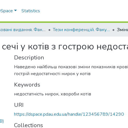
 DSpace
Statistics
Друковані видання. Факультет ветеринарної медицини
Тези конференцій. Факультет ветеринарної медицини
 сечі у котів з гострою недос
Description
Наведено найбільш показові зміни показників крові 
гострій недостатності нирок у котів
Keywords
недостатність нирок
,
хвороби котів
URI
https://dspace.pdau.edu.ua/handle/123456789/14290
B)
Collections