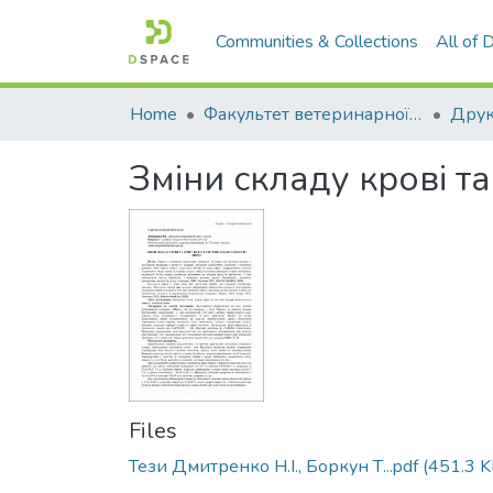
Communities & Collections
All of
Home
Факультет ветеринарної медицини
Зміни складу крові та
Files
Тези Дмитренко Н.І., Боркун Т...pdf
(451.3 K