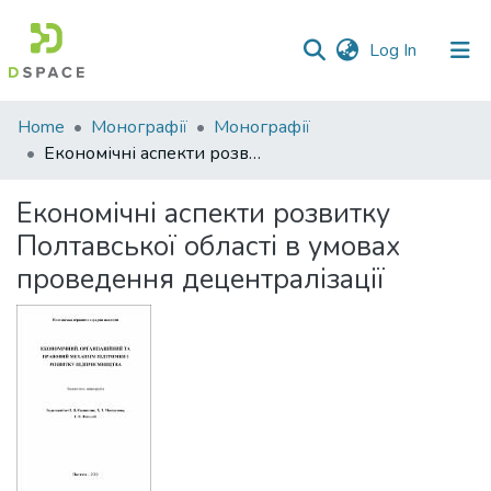
(current)
Log In
Communities
Home
Монографії
Монографії
&
Економічні аспекти розвитку Полтавської області в умовах проведення децентралізації
Collections
Економічні аспекти розвитку
All of DSpace
Полтавської області в умовах
проведення децентралізації
Statistics