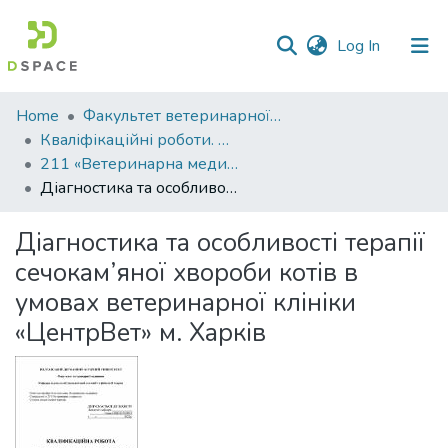
(current)
Log In
Communities
Home
Факультет ветеринарної медицини
&
Кваліфікаційні роботи. Факультет ветеринарної медицини
Collections
211 «Ветеринарна медицина» - Магістри 2022-2023
Діагностика та особливості терапії сечокам’яної хвороби котів в умовах ветеринарної клініки «ЦентрВет» м. Харків
All of DSpace
Діагностика та особливості терапії
Statistics
сечокам’яної хвороби котів в
умовах ветеринарної клініки
«ЦентрВет» м. Харків