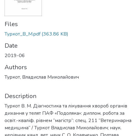
Files
Туркот_В_М.pdf
(363.86 KB)
Date
2019-06
Authors
Туркот, Владислав Миколайович
Description
Туркот В. М. Діагностика та лікування хвороб органів
дихання у телят ПАФ «Подоляка»: диплом. робота за
освіт.-кваліф. рівнем “магістр”: спец. 211 “Ветеринарна
медицина” / Туркот Владислав Миколайович; наук.
керівник канд. вет. наук С. О. Кравченко. Полтава.