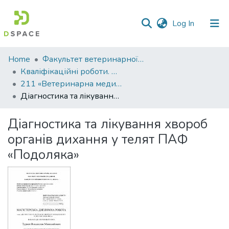
(current)
Log In
Communities
Home
Факультет ветеринарної медицини
&
Кваліфікаційні роботи. Факультет ветеринарної медицини
Collections
211 «Ветеринарна медицина»
Діагностика та лікування хвороб органів дихання у телят ПАФ «Подоляка»
All of DSpace
Діагностика та лікування хвороб
Statistics
органів дихання у телят ПАФ
«Подоляка»