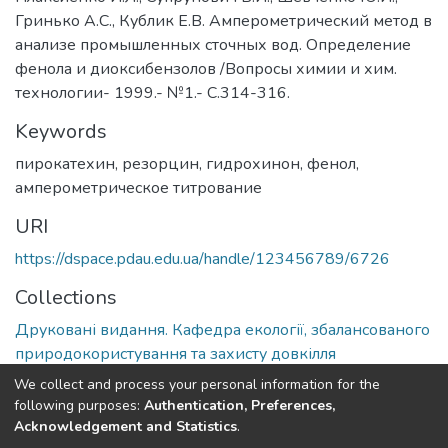
Гринько А.С., Кублик Е.В. Амперометрический метод в
анализе промышленных сточных вод. Определение
фенола и диоксибензолов /Вопросы химии и хим.
технологии- 1999.- №1.- С.314-316.
Keywords
пирокатехин, резорцин, гидрохинон, фенол,
амперометрическое титрование
URI
https://dspace.pdau.edu.ua/handle/123456789/6726
Collections
Друковані видання. Кафедра екології, збалансованого
природокористування та захисту довкілля
We collect and process your personal information for the
Full item page
following purposes:
Authentication, Preferences,
Acknowledgement and Statistics
.