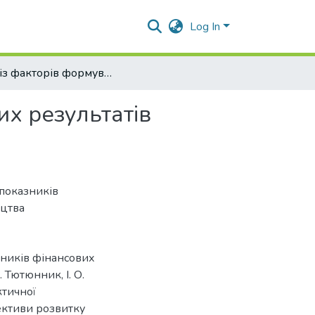
Log In
Аналіз факторів формування показників фінансових результатів суб’єктів малого підприємництва
х результатів
показників
ицтва
ників фінансових
 Тютюнник, І. О.
ктичної
ективи розвитку