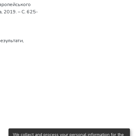
європейського
, 2019. – С. 625-
езультати,
We collect and process your personal information for the