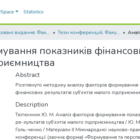
 DSpace
Statistics
Друковані видання. Факультет обліку та фінансів
Тези конференцій. Факультет обліку та фінансів
мування показників фінансови
приємництва
Abstract
Розглянуто методику аналізу факторів формування 
фінансових результатів суб’єктів малого підприємн
Description
Тютюнник Ю. М. Аналіз факторів формування показ
ре-зультатів суб’єктів малого підприємництва / Ю. М.
Голь-ченко / Матеріали ІІ Міжнародної науково-пра
конференції (заочна форма) «Формування та персп