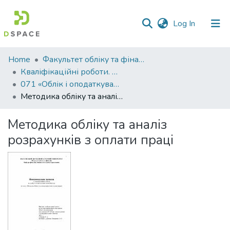
(current)
Log In
Communities
Home
Факультет обліку та фінансів
&
Кваліфікаційні роботи. Факультет обліку та фінансів
Collections
071 «Облік і оподаткування» - Магістри 2022-2023
Методика обліку та аналіз розрахунків з оплати праці
All of DSpace
Методика обліку та аналіз
Statistics
розрахунків з оплати праці