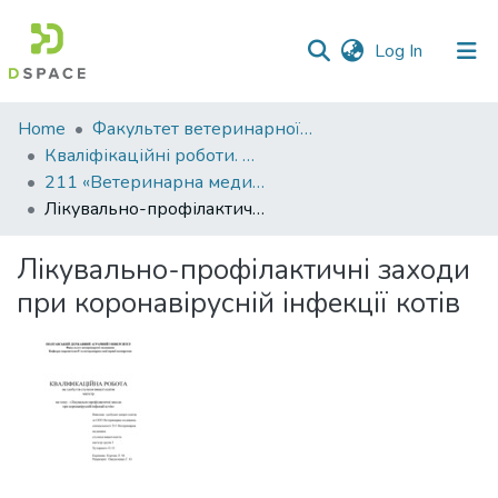
(current)
Log In
Communities
Home
Факультет ветеринарної медицини
&
Кваліфікаційні роботи. Факультет ветеринарної медицини
Collections
211 «Ветеринарна медицина» - Магістри 2024-2025
Лікувально-профілактичні заходи при коронавірусній інфекції котів
All of DSpace
Лікувально-профілактичні заходи
Statistics
при коронавірусній інфекції котів