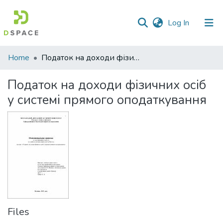
(current)
Log In
Communities
Home
Податок на доходи фізичних осіб у системі прямого оподаткування
&
Collections
Податок на доходи фізичних осіб
у системі прямого оподаткування
All of DSpace
Statistics
Files