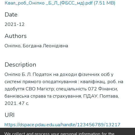
Квал_роб_Оніпко _Б_Л_(ФБСС_мд).pdf
(7.51 MB)
Date
2021-12
Authors
Оніпко, Богдана Леонідівна
Description
Оніпко Б. Л. Податок на доходи фізичних осіб у
системі прямого оподаткування : кваліфікац. роб. на
здобуття СВО Магістр; спеціальність 072 Фінанси,
банківська справа та страхування, ПДАУ. Полтава,
2021. 47 с.
URI
https://dspace.pdau.edu.ua/handle/123456789/13217
We collect and process your personal information for the