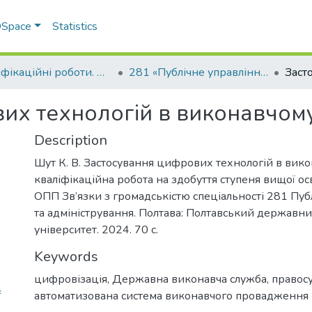
 DSpace
Statistics
Кваліфікаційні роботи. ННІ економіки, управління, права та ІТ
281 «Публічне управління та адміністрування» - Магістри 2024-2025
их технологій в виконавчому
Description
Шут К. В. Застосування цифрових технологій в вико
кваліфікаційна робота на здобуття ступеня вищої осв
ОПП Зв’язки з громадськістю спеціальності 281 Пуб
та адміністрування. Полтава: Полтавський державн
університет. 2024. 70 с.
Keywords
цифровізація
,
Державна виконавча служба
,
правос
f
автоматизована система виконавчого провадження 