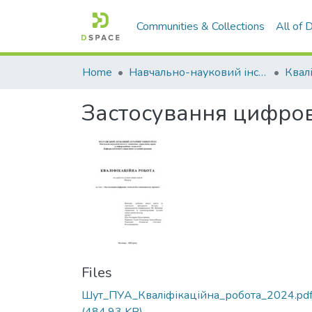
Communities & Collections
All of
Home
Навчально-науковий інститут економіки, управління, права та інформаційних технологій
Застосування цифров
Files
Шут_ПУА_Кваліфікаційна_робота_2024.pd