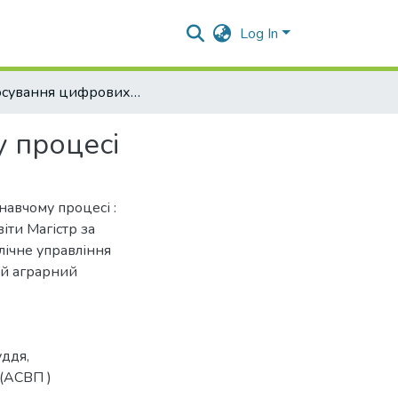
Log In
Застосування цифрових технологій в виконавчому процесі
 процесі
навчому процесі :
іти Магістр за
лічне управління
ий аграрний
уддя
,
(АСВП )