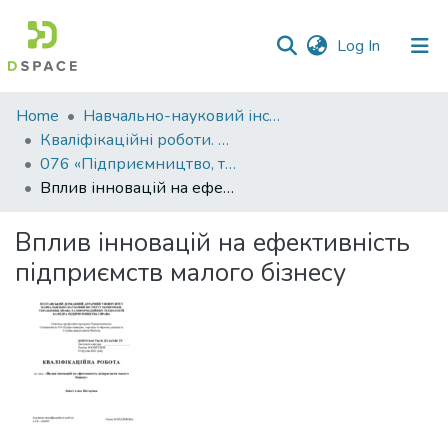
(current)
Log In
Communities
Home
Навчально-науковий інститут економіки, управління, права та інформаційних технологій
&
Кваліфікаційні роботи. ННІ економіки, управління, права та ІТ
Collections
076 «Підприємництво, торгівля та біржова діяльність» - Магістри 2023-2024
Вплив інновацій на ефективність підприємств малого бізнесу
All of DSpace
Вплив інновацій на ефективність
Statistics
підприємств малого бізнесу