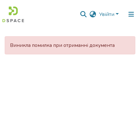
Увійти
Фонди
та
Виникла помилка при отриманні документа
зібрання
Пошук за критеріями