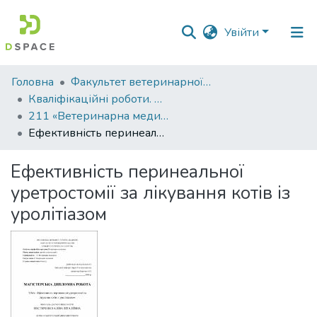
Увійти
Фонди
Головна
Факультет ветеринарної медицини
та
Кваліфікаційні роботи. Факультет ветеринарної медицини
зібрання
211 «Ветеринарна медицина»
Ефективність перинеальної уретростомії за лікування котів із уролітіазом
Пошук за критеріями
Ефективність перинеальної
Статистика
уретростомії за лікування котів із
уролітіазом