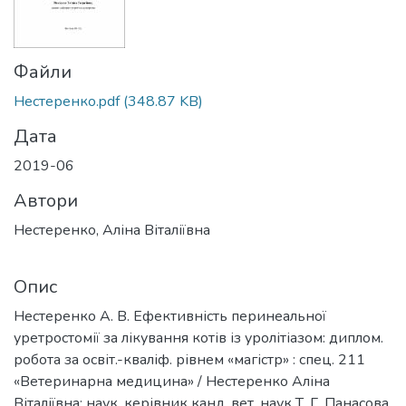
Файли
Нестеренко.pdf
(348.87 KB)
Дата
2019-06
Автори
Нестеренко, Аліна Віталіївна
Опис
Нестеренко А. В. Ефективність перинеальної
уретростомії за лікування котів із уролітіазом: диплом.
робота за освіт.-кваліф. рівнем «магістр» : спец. 211
«Ветеринарна медицина» / Нестеренко Аліна
Віталіївна; наук. керівник канд. вет. наук Т. Г. Панасова.