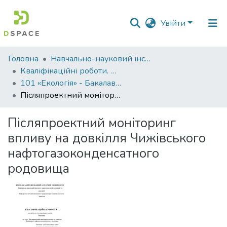
Увійти
Фонди
Головна
Навчально-науковий інститут агротехнологій, селекції та екології
та
Кваліфікаційні роботи. ННІ агротехнологій, селекції та екології
зібрання
101 «Екологія» - Бакалаври 2023-2024
Післяпроектний моніторинг впливу на довкілля Чижівського нафтогазоконденсатного родовища
Пошук за критеріями
Післяпроектний моніторинг
Статистика
впливу на довкілля Чижівського
нафтогазоконденсатного
родовища