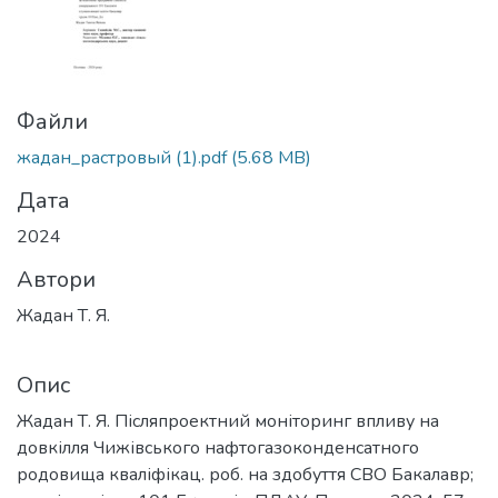
Файли
жадан_растровый (1).pdf
(5.68 MB)
Дата
2024
Автори
Жадан Т. Я.
Опис
Жадан Т. Я. Післяпроектний моніторинг впливу на
довкілля Чижівського нафтогазоконденсатного
родовища кваліфікац. роб. на здобуття СВО Бакалавр;