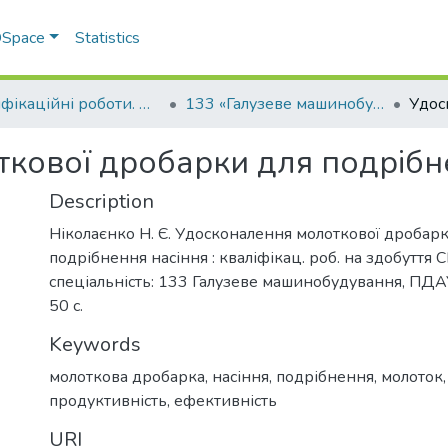
 DSpace
Statistics
Кваліфікаційні роботи. Факультет інженерно-технологічний
133 «Галузеве машинобудування» - Бакалаври 2025-2026
кової дробарки для подрібн
Description
Ніколаєнко Н. Є. Удосконалення молоткової дробар
подрібнення насіння : кваліфікац. роб. на здобуття 
спеціальність: 133 Галузеве машинобудування, ПДАУ
50 с.
Keywords
молоткова дробарка
,
насіння
,
подрібнення
,
молоток
продуктивність
,
ефективність
URI