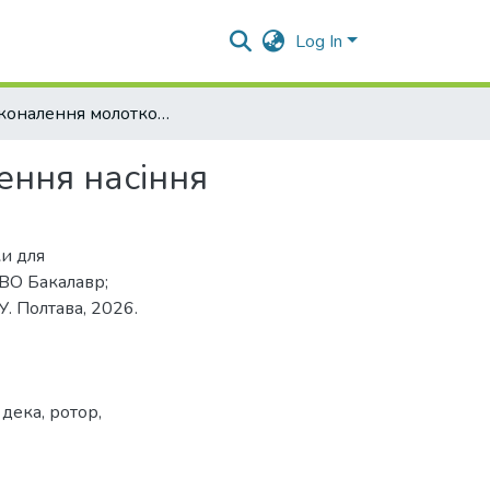
Log In
Удосконалення молоткової дробарки для подрібнення насіння
ення насіння
ки для
СВО Бакалавр;
. Полтава, 2026.
,
дека
,
ротор
,