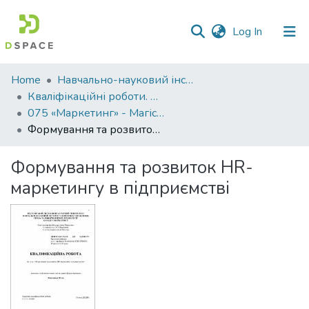
(current)
Log In
Communities
Home
Навчально-науковий інститут економіки, управління, права та інформаційних технологій
&
Кваліфікаційні роботи. ННІ економіки, управління, права та ІТ
Collections
075 «Маркетинг» - Магістри 2022-2023
Формування та розвиток HR-маркетингу в підприємстві
All of DSpace
Формування та розвиток HR-
Statistics
маркетингу в підприємстві