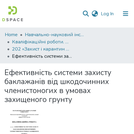
(current)
Log In
Communities
Home
Навчально-науковий інститут агротехнологій, селекції та екології
&
Кваліфікаційні роботи. ННІ агротехнологій, селекції та екології
Collections
202 «Захист і карантин рослин » - Бакалаври 2023-2024
Ефективність системи захисту баклажанів від шкодочинних членистоногих в умовах захищеного грунту
All of DSpace
Ефективність системи захисту
Statistics
баклажанів від шкодочинних
членистоногих в умовах
захищеного грунту