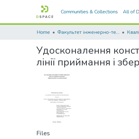
Communities & Collections
All of
Home
Факультет інженерно-технологічний
Удосконалення конст
лінії приймання і збе
Files