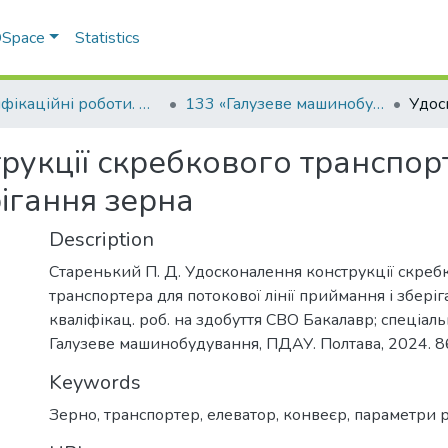
 DSpace
Statistics
Кваліфікаційні роботи. Факультет інженерно-технологічний
133 «Галузеве машинобудування» - Бакалаври 2023-2024
рукції скребкового транспор
рігання зерна
Description
Старенький П. Д. Удосконалення конструкції скреб
транспортера для потокової лінії приймання і зберіг
кваліфікац. роб. на здобуття СВО Бакалавр; спеціаль
Галузеве машинобудування, ПДАУ. Полтава, 2024. 86
Keywords
Зерно
,
транспортер
,
елеватор
,
конвеєр
,
параметри 