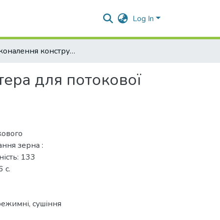
Log In
Удосконалення конструкції скребкового транспортера для потокової лінії приймання і зберігання зерна
тера для потокової
кового
ання зерна :
ність: 133
 с.
режимні
,
сушіння