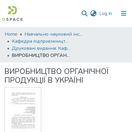
(current)
Log In
Communities
Home
Навчально-науковий інститут економіки, управління, права та інформаційних технологій
&
Кафедра підприємництва і права
Collections
Друковані видання. Кафедра підприємництва і права
ВИРОБНИЦТВО ОРГАНІЧНОЇ ПРОДУКЦІЇ В УКРАЇНІ
All of DSpace
ВИРОБНИЦТВО ОРГАНІЧНОЇ
Statistics
ПРОДУКЦІЇ В УКРАЇНІ