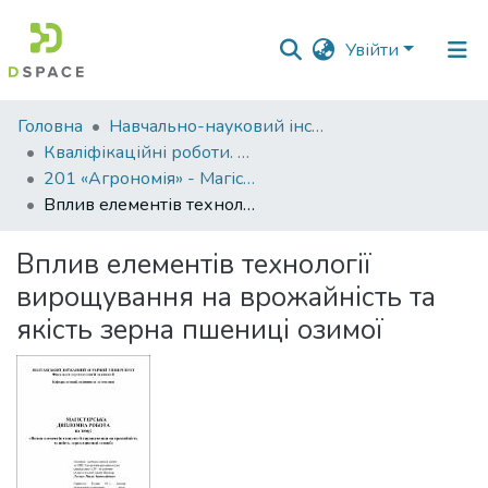
Увійти
Фонди
Головна
Навчально-науковий інститут агротехнологій, селекції та екології
та
Кваліфікаційні роботи. ННІ агротехнологій, селекції та екології
зібрання
201 «Агрономія» - Магістри 2021-2022
Вплив елементів технології вирощування на врожайність та якість зерна пшениці озимої
Пошук за критеріями
Вплив елементів технології
Статистика
вирощування на врожайність та
якість зерна пшениці озимої