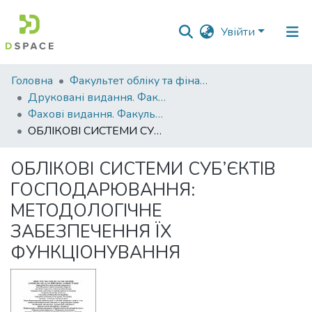
Увійти
Фонди
Головна
Факультет обліку та фінансів
та
Друковані видання. Факультет обліку та фінансів
зібрання
Фахові видання. Факультет обліку та фінансів
ОБЛІКОВІ СИСТЕМИ СУБ’ЄКТІВ ГОСПОДАРЮВАННЯ: МЕТОДОЛОГІЧНЕ ЗАБЕЗПЕЧЕННЯ ЇХ ФУНКЦІОНУВАННЯ
Пошук за критеріями
ОБЛІКОВІ СИСТЕМИ СУБ’ЄКТІВ
Статистика
ГОСПОДАРЮВАННЯ:
МЕТОДОЛОГІЧНЕ
ЗАБЕЗПЕЧЕННЯ ЇХ
ФУНКЦІОНУВАННЯ