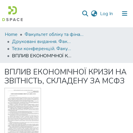
(current)
Log In
Communities
Home
Факультет обліку та фінансів
&
Друковані видання. Факультет обліку та фінансів
Collections
Тези конференцій. Факультет обліку та фінансів
ВПЛИВ ЕКОНОМІЧНОЇ КРИЗИ НА ЗВІТНІСТЬ, СКЛАДЕНУ ЗА МСФЗ
All of DSpace
ВПЛИВ ЕКОНОМІЧНОЇ КРИЗИ НА
Statistics
ЗВІТНІСТЬ, СКЛАДЕНУ ЗА МСФЗ