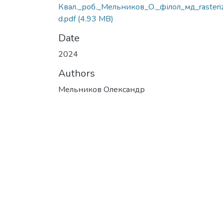
Квал._роб._Мельников_О._філол_мд_rasteri
d.pdf
(4.93 MB)
Date
2024
Authors
Мельников Олександр