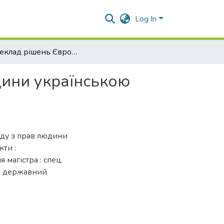
Log In
«Переклад рішень Європейського суду з прав людини українською мовою: лексичний та граматичний аспекти»
дини українською
ду з прав людини
ти :
 магістра : спец.
ий державний