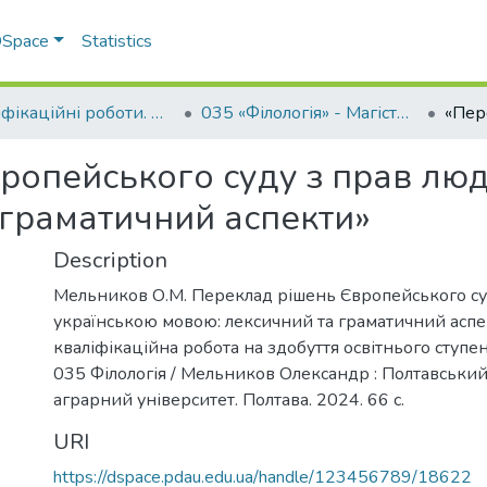
 DSpace
Statistics
Кваліфікаційні роботи. Факультет обліку та фінансів
035 «Філологія» - Магістри 2024-2025
ропейського суду з прав лю
 граматичний аспекти»
Description
Мельников О.М. Переклад рішень Європейського су
українською мовою: лексичний та граматичний аспек
кваліфікаційна робота на здобуття освітнього ступеня
035 Філологія / Мельников Олександр : Полтавськ
аграрний університет. Полтава. 2024. 66 с.
URI
https://dspace.pdau.edu.ua/handle/123456789/18622