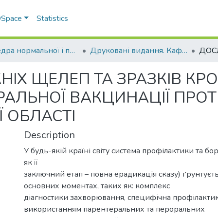
 DSpace
Statistics
Кафедра нормальної і патологічної анатомії та фізіології тварин
Друковані видання. Кафедра нормальної і паталогічної анатомії та фізіології тварин
ІХ ЩЕЛЕП ТА ЗРАЗКІВ КРО
АЛЬНОЇ ВАКЦИНАЦІЇ ПРОТ
Ї ОБЛАСТІ
Description
У будь-якій країні світу система профілактики та бор
як її
заключний етап – повна ерадикація сказу) ґрунтуєть
основних моментах, таких як: комплекс
діагностики захворювання, специфічна профілактик
використанням парентеральних та пероральних