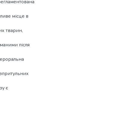
 регламентована
ливе місце в
их тварин,
иманими після
пероральна
езпритульних
зу є