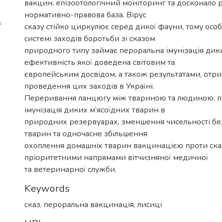
вакцин, епізоотологічний моніторинг та досконало
нормативно-правова база. Вірус
f
сказу стійко циркулює серед дикої фауни, тому особ
системі заходів боротьби зі сказом
природного типу займає пероральна імунізація дик
ефективність якої доведена світовим та
європейським досвідом, а також результатами, отр
проведення цих заходів в Україні.
Переривання ланцюгу між твариною та людиною, 
імунізація диких м’ясоїдних тварин в
природних резервуарах, зменшення чисельності б
тварин та одночасне збільшення
охоплення домашніх тварин вакцинацією проти ска
пріоритетними напрямами вітчизняної медичної
та ветеринарної служби.
Keywords
сказ, пероральна вакцинація, лисиці