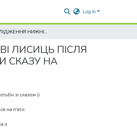
Log In
ДОСЛІДЖЕННЯ НИЖНІХ ЩЕЛЕП ТА ЗРАЗКІВ КРОВІ ЛИСИЦЬ ПІСЛЯ ПРОВЕДЕННЯ ПЕРОРАЛЬНОЇ ВАКЦИНАЦІЇ ПРОТИ СКАЗУ НА ТЕРИТОРІЇ СУМСЬКОЇ ОБЛАСТІ
ВІ ЛИСИЦЬ ПІСЛЯ
И СКАЗУ НА
отьби зі сказом (і
ся на п’яти
а з