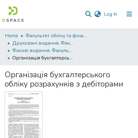
(current)
Log In
Communities
Home
Факультет обліку та фінансів
&
Друковані видання. Факультет обліку та фінансів
Collections
Фахові видання. Факультет обліку та фінансів
Організація бухгалтерського обліку розрахунків з дебіторами
All of DSpace
Організація бухгалтерського
Statistics
обліку розрахунків з дебіторами