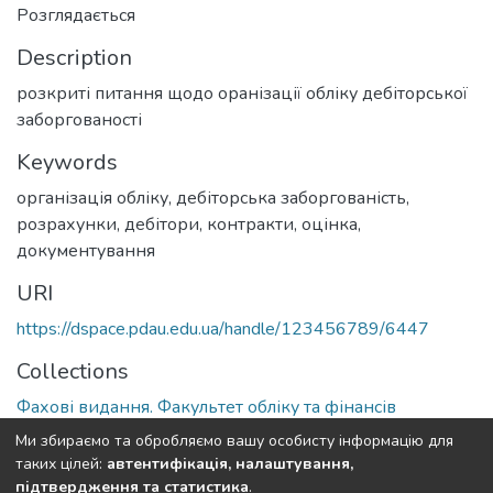
Розглядається
Description
розкриті питання щодо оранізації обліку дебіторської
заборгованості
Keywords
організація обліку, дебіторська заборгованість,
розрахунки, дебітори, контракти, оцінка,
документування
URI
https://dspace.pdau.edu.ua/handle/123456789/6447
Collections
Фахові видання. Факультет обліку та фінансів
Ми збираємо та обробляємо вашу особисту інформацію для
Full item page
таких цілей:
автентифікація, налаштування,
підтвердження та статистика
.