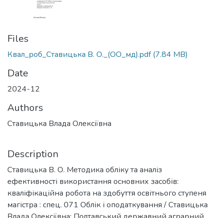
Files
Квал_роб_Ставицька В. О._(ОО_мд).pdf
(7.84 MB)
Date
2024-12
Authors
Ставицька Влада Олексіївна
Description
Ставицька В. О. Методика обліку та аналіз
ефективності використання основних засобів:
кваліфікаційна робота на здобуття освітнього ступеня
магістра : спец. 071 Облік і оподаткування / Ставицька
Влада Олексіївна: Полтавський державний аграрний