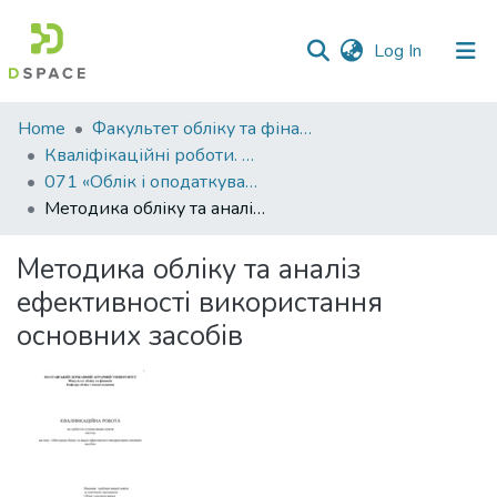
(current)
Log In
Communities
Home
Факультет обліку та фінансів
&
Кваліфікаційні роботи. Факультет обліку та фінансів
Collections
071 «Облік і оподаткування» - Магістри 2024-2025
Методика обліку та аналіз ефективності використання основних засобів
All of DSpace
Методика обліку та аналіз
Statistics
ефективності використання
основних засобів