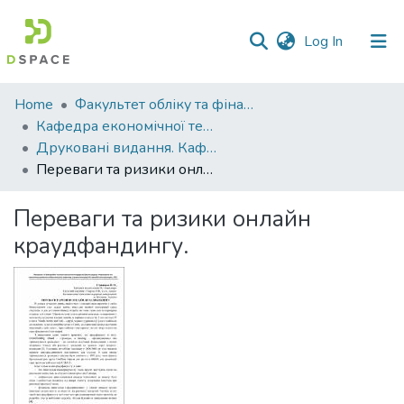
(current)
Log In
Communities
Home
Факультет обліку та фінансів
&
Кафедра економічної теорії та економічних досліджень
Collections
Друковані видання. Кафедра економічної теорії та економічних досліджень
Переваги та ризики онлайн краудфандингу.
All of DSpace
Переваги та ризики онлайн
Statistics
краудфандингу.