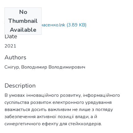
No
Files
Thumbnail
Тези_Снігур_Панасенко.lnk
(3.89 KB)
Available
Date
2021
Authors
Снігур, Володимир Володимирович
Description
В умовах інноваційного розвитку, інформаційного
суспільства розвиток електронного урядування
вважається досить важливим не лише з погляду
забезпечення активної позиції влади, а й
синергетичного ефекту для стейкхолдерів.