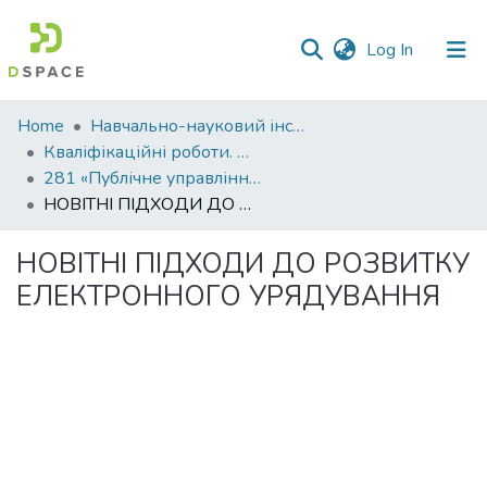
(current)
Log In
Communities
Home
Навчально-науковий інститут економіки, управління, права та інформаційних технологій
&
Кваліфікаційні роботи. ННІ економіки, управління, права та ІТ
Collections
281 «Публічне управління та адміністрування»
НОВІТНІ ПІДХОДИ ДО РОЗВИТКУ ЕЛЕКТРОННОГО УРЯДУВАННЯ
All of DSpace
НОВІТНІ ПІДХОДИ ДО РОЗВИТКУ
Statistics
ЕЛЕКТРОННОГО УРЯДУВАННЯ