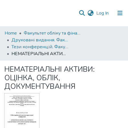
(current)
Log In
Communities
Home
Факультет обліку та фінансів
&
Друковані видання. Факультет обліку та фінансів
Collections
Тези конференцій. Факультет обліку та фінансів
НЕМАТЕРІАЛЬНІ АКТИВИ: ОЦІНКА, ОБЛІК, ДОКУМЕНТУВАННЯ
All of DSpace
НЕМАТЕРІАЛЬНІ АКТИВИ:
Statistics
ОЦІНКА, ОБЛІК,
ДОКУМЕНТУВАННЯ