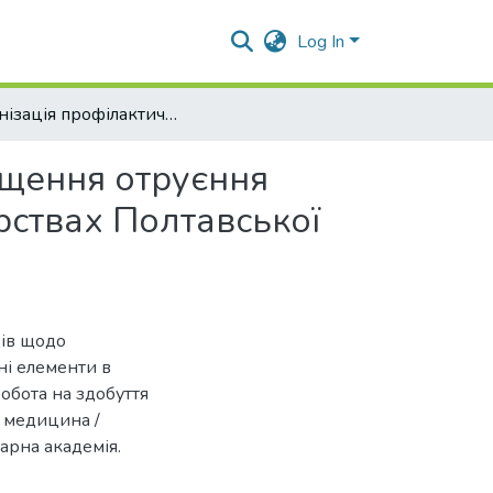
Log In
Організація профілактичних заходів щодо недопущення отруєння молоком, яке містить токсичні елементи в господарствах Полтавської області
ущення отруєння
рствах Полтавської
дів щодо
ні елементи в
робота на здобуття
а медицина /
арна академія.