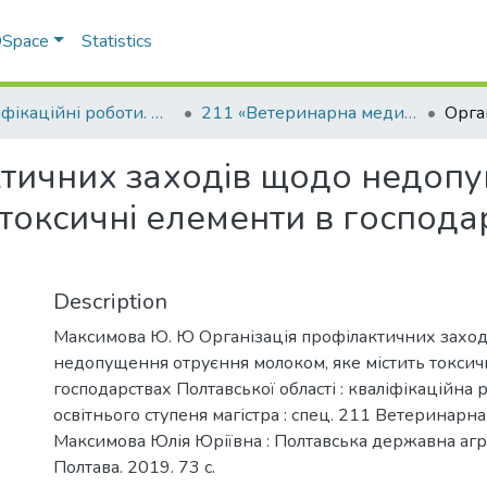
 DSpace
Statistics
Кваліфікаційні роботи. Факультет ветеринарної медицини
211 «Ветеринарна медицина»
ктичних заходів щодо недоп
 токсичні елементи в господа
Description
Максимова Ю. Ю Організація профілактичних захо
недопущення отруєння молоком, яке містить токсич
господарствах Полтавської області : кваліфікаційна 
освітнього ступеня магістра : спец. 211 Ветеринарн
Максимова Юлія Юріївна : Полтавська державна агр
Полтава. 2019. 73 с.