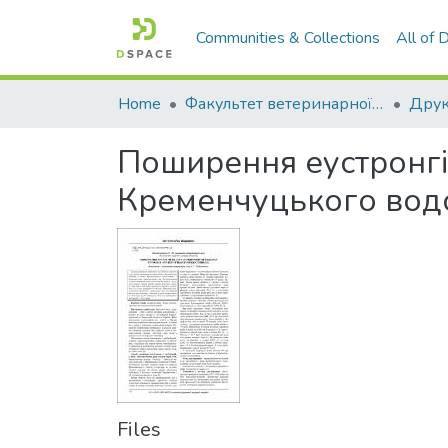
Communities & Collections
All of
Home
Факультет ветеринарної медицини
Поширення еустронгіл
Кременчуцького вод
Files