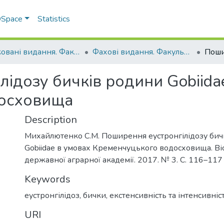
 DSpace
Statistics
Друковані видання. Факультет ветеринарної медицини
Фахові видання. Факультет ветеринарної медицини
ідозу бичків родини Gobiida
осховища
Description
Михайлютенко С.М. Поширення еустронгілідозу бич
Gobiidae в умовах Кременчуцького водосховища. Ві
державної аграрної академії. 2017. № 3. С. 116–117
Keywords
еустронгілідоз, бички, екстенсивність та інтенсивність
URI