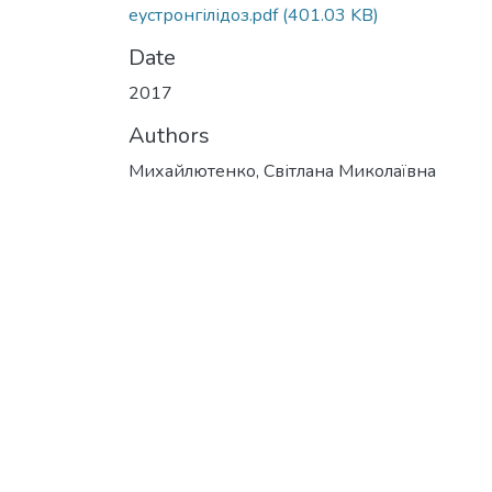
еустронгілідоз.pdf
(401.03 KB)
Date
2017
Authors
Михайлютенко, Світлана Миколаївна