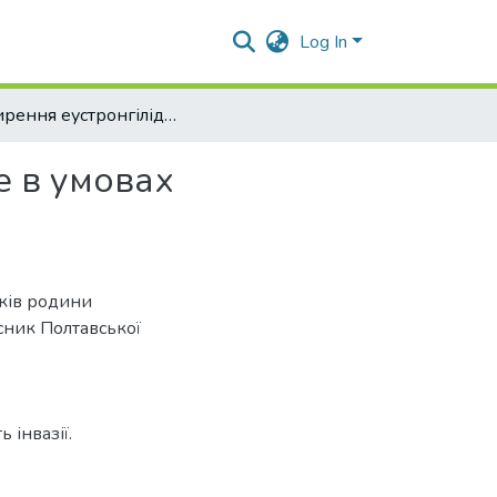
Log In
Поширення еустронгілідозу бичків родини Gobiidae в умовах Кременчуцького водосховища
e в умовах
ків родини
сник Полтавської
 інвазії.