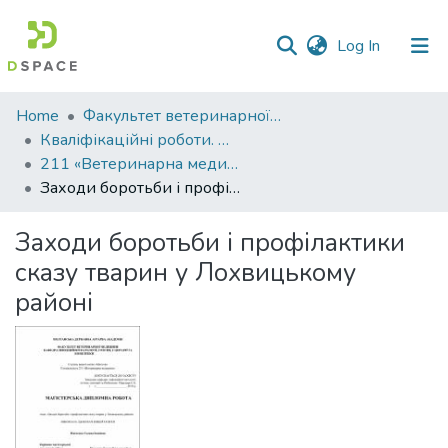
(current)
Log In
Communities
Home
Факультет ветеринарної медицини
&
Кваліфікаційні роботи. Факультет ветеринарної медицини
Collections
211 «Ветеринарна медицина»
Заходи боротьби і профілактики сказу тварин у Лохвицькому районі
All of DSpace
Заходи боротьби і профілактики
Statistics
сказу тварин у Лохвицькому
районі