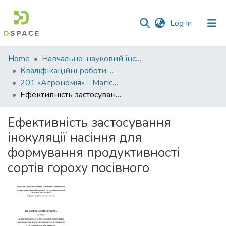
(current)
Log In
Communities
Home
Навчально-науковий інститут агротехнологій, селекції та екології
&
Кваліфікаційні роботи. ННІ агротехнологій, селекції та екології
Collections
201 «Агрономія» - Магістри 2023-2024
Ефективність застосування інокуляції насіння для формування продуктивності сортів гороху посівного
All of DSpace
Ефективність застосування
Statistics
інокуляції насіння для
формування продуктивності
сортів гороху посівного