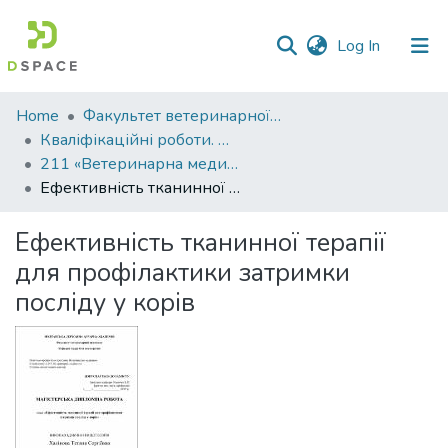
(current)
Log In
Communities
Home
Факультет ветеринарної медицини
&
Кваліфікаційні роботи. Факультет ветеринарної медицини
Collections
211 «Ветеринарна медицина»
Ефективність тканинної терапії для профілактики затримки посліду у корів
All of DSpace
Ефективність тканинної терапії
Statistics
для профілактики затримки
посліду у корів