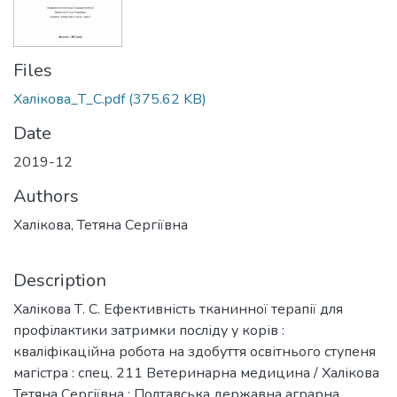
Files
Халікова_Т_С.pdf
(375.62 KB)
Date
2019-12
Authors
Халікова, Тетяна Сергіївна
Description
Халікова Т. С. Ефективність тканинної терапії для
профілактики затримки посліду у корів :
кваліфікаційна робота на здобуття освітнього ступеня
магістра : спец. 211 Ветеринарна медицина / Халікова
Тетяна Сергіївна : Полтавська державна аграрна