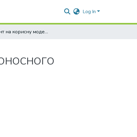
Log In
Патент на корисну модель "СПОСІБ СТВОРЕННЯ І ПОЛІФУНКЦІОНАЛЬНОГО ВИКОРИСТАННЯ МЕДОНОСНОГО ФІТОЦЕНОЗУ" №40318
ДОНОСНОГО