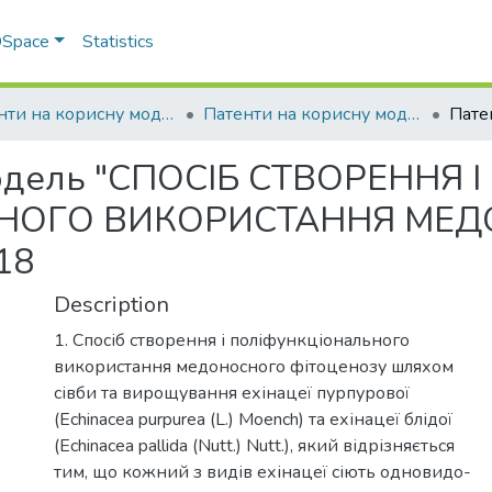
 DSpace
Statistics
Патенти на корисну модель
Патенти на корисну модель_2009
модель "СПОСІБ СТВОРЕННЯ І
НОГО ВИКОРИСТАННЯ МЕ
18
Description
1. Спосіб створення і поліфункціонального
використання медоносного фітоценозу шляхом
сівби та вирощування ехінацеї пурпурової
(Echinacea purpurea (L.) Moench) та ехінацеї блідої
(Echinacea pallida (Nutt.) Nutt.), який відрізняється
тим, що кожний з видів ехінацеї сіють одновидо-