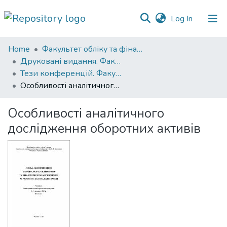
(current)
Log In
Communities
Home
Факультет обліку та фінансів
&
Друковані видання. Факультет обліку та фінансів
Collections
Тези конференцій. Факультет обліку та фінансів
Особливості аналітичного дослідження оборотних активів
All of DSpace
Особливості аналітичного
Statistics
дослідження оборотних активів