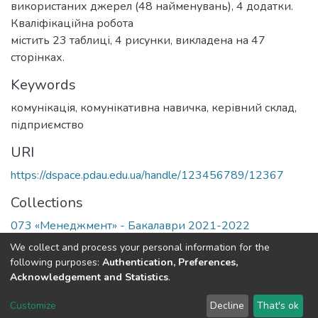
використаних джерел (48 найменувань), 4 додатки.
Кваліфікаційна робота
містить 23 таблиці, 4 рисунки, викладена на 47
сторінках.
Keywords
комунікація, комунікативна навичка, керівний склад,
підприємство
URI
https://dspace.pdau.edu.ua/handle/123456789/12367
Collections
073 «Менеджмент» - Бакалаври 2021-2022
We collect and process your personal information for the
Full item page
following purposes:
Authentication, Preferences,
Acknowledgement and Statistics
.
DSpace software
copyright © 2002-2026
LYRASIS
Customize
Decline
That's ok
Cookie settings
Send Feedback