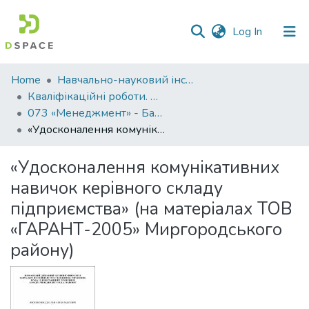
(current)
Log In
Communities
Home
Навчально-науковий інститут економіки, управління, права та інформаційних технологій
&
Кваліфікаційні роботи. ННІ економіки, управління, права та ІТ
Collections
073 «Менеджмент» - Бакалаври 2021-2022
«Удосконалення комунікативних навичок керівного складу підприємства» (на матеріалах ТОВ «ГАРАНТ-2005» Миргородського району)
All of DSpace
«Удосконалення комунікативних
Statistics
навичок керівного складу
підприємства» (на матеріалах ТОВ
«ГАРАНТ-2005» Миргородського
району)