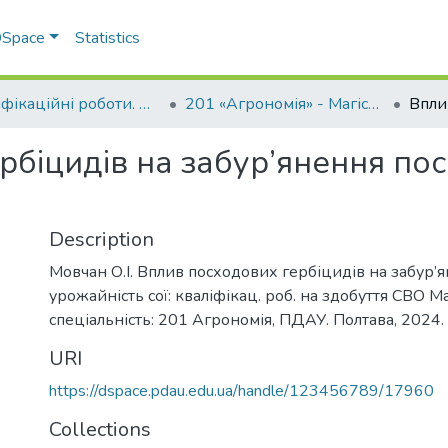
 DSpace
Statistics
Кваліфікаційні роботи. ННІ агротехнологій, селекції та екології
201 «Агрономія» - Магістри 2024-2025
біцидів на забур’янення посі
Description
Мовчан О.І. Вплив посходових гербіцидів на забур’я
урожайність сої: кваліфікац. роб. на здобуття СВО Ма
спеціальність: 201 Агрономія, ПДАУ. Полтава, 2024. 
URI
https://dspace.pdau.edu.ua/handle/123456789/17960
Collections