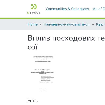
Communities & Collections
All of
Home
Навчально-науковий інститут агротехнологій, селекції та екології
Вплив посходових гер
сої
Files