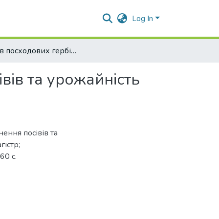
Log In
Вплив посходових гербіцидів на забур’янення посівів та урожайність сої
вів та урожайність
нення посівів та
гістр;
60 с.