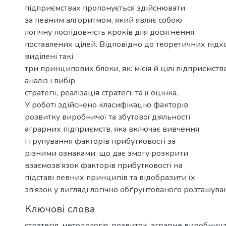
підприємствах пропонується здійснювати
за певним алгоритмом, який являє собою
логічну послідовність кроків для досягнення
поставлених цілей. Відповідно до теоретичних підхо
виділені такі
три принципових блоки, як: місія й цілі підприємства
аналіз і вибір
стратегії, реалізація стратегії та її оцінка.
У роботі здійснено класифікацію факторів
розвитку виробничої та збутової діяльності
аграрних підприємств, яка включає вивчення
і групування факторів прибутковості за
різними ознаками, що дає змогу розкрити
взаємозв’язок факторів прибутковості на
підставі певних принципів та відобразити їх
зв’язок у вигляді логічно обґрунтованого розташува
Ключові слова
стратегія, методологія, розвиток, аграрне виробницт