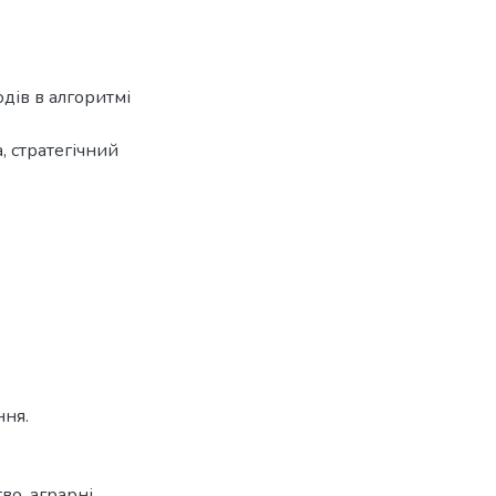
дів в алгоритмі
, стратегічний
ння.
во, аграрні