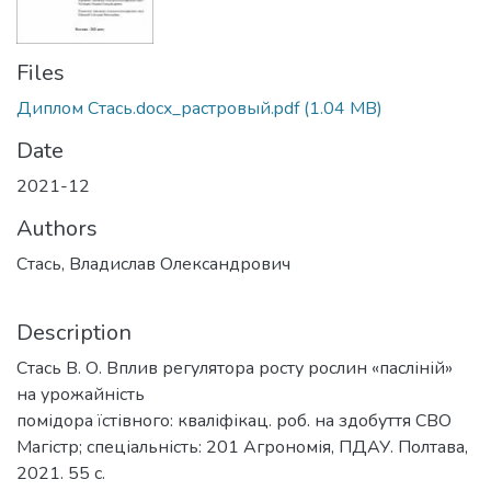
Files
Диплом Стась.docx_растровый.pdf
(1.04 MB)
Date
2021-12
Authors
Стась, Владислав Олександрович
Description
Стась В. О. Вплив регулятора росту рослин «пасліній»
на урожайність
помідора їстівного: кваліфікац. роб. на здобуття СВО
Магістр; спеціальність: 201 Агрономія, ПДАУ. Полтава,
2021. 55 с.