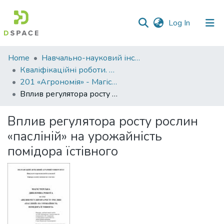
(current)
Log In
Communities
Home
Навчально-науковий інститут агротехнологій, селекції та екології
&
Кваліфікаційні роботи. ННІ агротехнологій, селекції та екології
Collections
201 «Агрономія» - Магістри 2021-2022
Вплив регулятора росту рослин «пасліній» на урожайність помідора їстівного
All of DSpace
Вплив регулятора росту рослин
Statistics
«пасліній» на урожайність
помідора їстівного