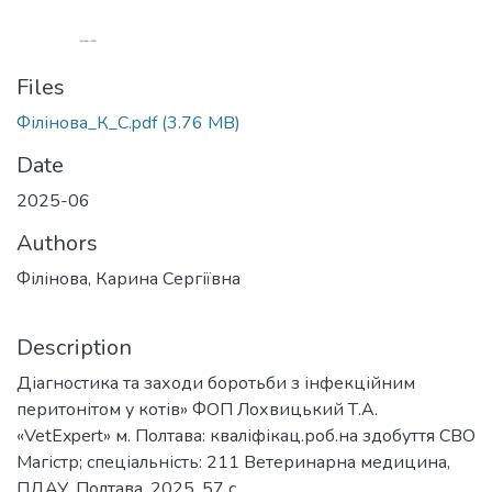
Files
Філінова_К_C.pdf
(3.76 MB)
Date
2025-06
Authors
Філінова, Карина Сергіївна
Description
Діагностика та заходи боротьби з інфекційним
перитонітом у котів» ФОП Лохвицький Т.А.
«VetExpert» м. Полтава: кваліфікац.роб.на здобуття СВО
Магістр; спеціальність: 211 Ветеринарна медицина,
ПДАУ. Полтава, 2025. 57 с.