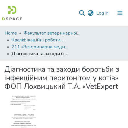
(current)
Log In
Communities
Home
Факультет ветеринарної медицини
&
Кваліфікаційні роботи. Факультет ветеринарної медицини
Collections
211 «Ветеринарна медицина» - Магістри 2024-2025
Діагностика та заходи боротьби з інфекційним перитонітом у котів» ФОП Лохвицький Т.А. «VetExpert
All of DSpace
Діагностика та заходи боротьби з
Statistics
інфекційним перитонітом у котів»
ФОП Лохвицький Т.А. «VetExpert