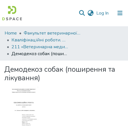
(current)
Log In
Communities
Home
Факультет ветеринарної медицини
&
Кваліфікаційні роботи. Факультет ветеринарної медицини
Collections
211 «Ветеринарна медицина» - Магістри 2024-2025
Демодекоз собак (поширення та лікування)
All of DSpace
Демодекоз собак (поширення та
Statistics
лікування)