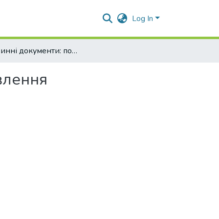
Log In
Первинні документи: порядок зберігання та відновлення
влення