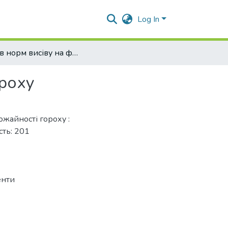
Log In
Вплив норм висіву на формування урожайності гороху
ороху
жайності гороху :
сть: 201
енти