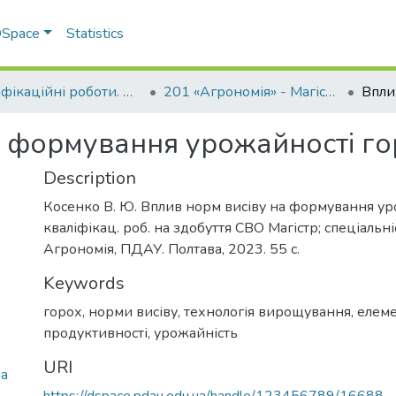
 DSpace
Statistics
Кваліфікаційні роботи. ННІ агротехнологій, селекції та екології
201 «Агрономія» - Магістри 2023-2024
а формування урожайності г
Description
Косенко В. Ю. Вплив норм висіву на формування уро
кваліфікац. роб. на здобуття СВО Магістр; спеціальні
Агрономія, ПДАУ. Полтава, 2023. 55 с.
Keywords
горох
,
норми висіву
,
технологія вирощування
,
елем
продуктивності
,
урожайність
URI
на