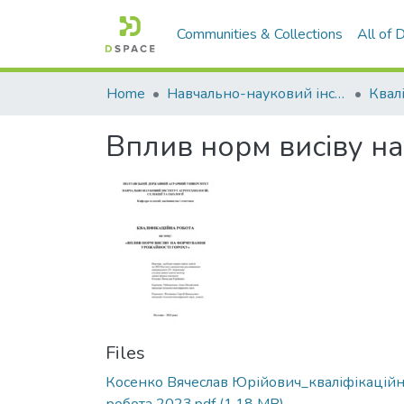
Communities & Collections
All of
Home
Навчально-науковий інститут агротехнологій, селекції та екології
Вплив норм висіву н
Files
Косенко Вячеслав Юрійович_кваліфікацій