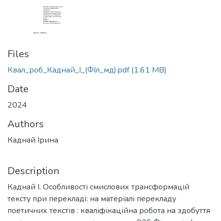
Files
Квал_роб_Каднай_І_(ФІл_мд).pdf
(1.61 MB)
Date
2024
Authors
Каднай Ірина
Description
Каднай І. Особливості смислових трансформацій
тексту при перекладі: на матеріалі перекладу
поетичних текстів : кваліфікаційна робота на здобуття