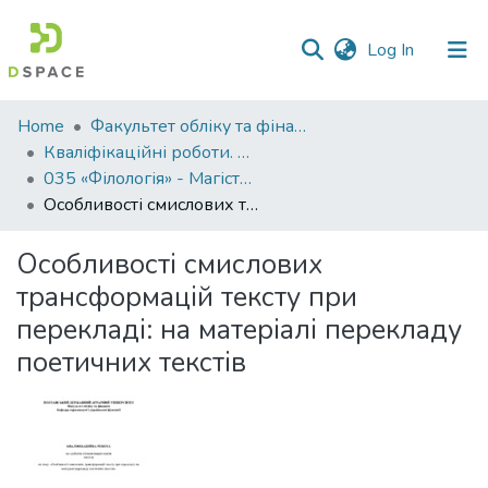
(current)
Log In
Communities
Home
Факультет обліку та фінансів
&
Кваліфікаційні роботи. Факультет обліку та фінансів
Collections
035 «Філологія» - Магістри 2024-2025
Особливості смислових трансформацій тексту при перекладі: на матеріалі перекладу поетичних текстів
All of DSpace
Особливості смислових
Statistics
трансформацій тексту при
перекладі: на матеріалі перекладу
поетичних текстів