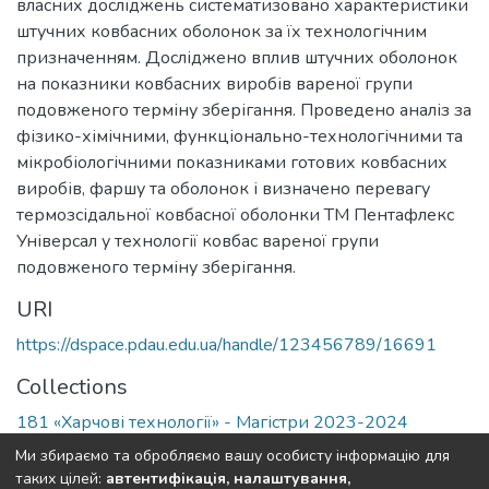
власних досліджень систематизовано характеристики
штучних ковбасних оболонок за їх технологічним
призначенням. Досліджено вплив штучних оболонок
на показники ковбасних виробів вареної групи
подовженого терміну зберігання. Проведено аналіз за
фізико-хімічними, функціонально-технологічними та
мікробіологічними показниками готових ковбасних
виробів, фаршу та оболонок і визначено перевагу
термозсідальної ковбасної оболонки ТМ Пентафлекс
Універсал у технології ковбас вареної групи
подовженого терміну зберігання.
URI
https://dspace.pdau.edu.ua/handle/123456789/16691
Collections
181 «Харчові технології» - Магістри 2023-2024
Ми збираємо та обробляємо вашу особисту інформацію для
Full item page
таких цілей:
автентифікація, налаштування,