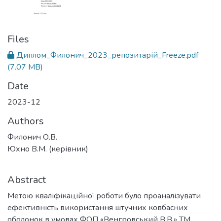
Files
Диплом_Филонич_2023_репозитарій_Freeze.pdf
(7.07 MB)
Date
2023-12
Authors
Филонич О.В.
Юхно В.М. (керівник)
Abstract
Метою кваліфікаційної роботи було проаналізувати
ефективність використання штучних ковбасних
оболонок в умовах ФОП «Венгровський В.В.» ТМ