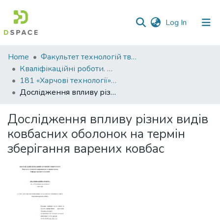
(current)
Log In
Communities
Home
Факультет технологій тваринництва та продовольства
&
Кваліфікаційні роботи. Факультет технологій тваринництва та продовольства
Collections
181 «Харчові технології» - Магістри 2023-2024
Дослідження впливу різних видів ковбасних оболонок на термін зберігання варених ковбас
All of DSpace
Дослідження впливу різних видів
Statistics
ковбасних оболонок на термін
зберігання варених ковбас