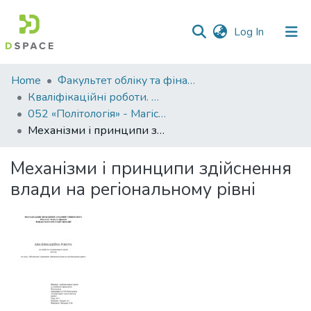
(current)
Log In
Communities
Home
Факультет обліку та фінансів
&
Кваліфікаційні роботи. Факультет обліку та фінансів
Collections
052 «Політологія» - Магістри 2024-2025
Механізми і принципи здійснення влади на регіональному рівні
All of DSpace
Механізми і принципи здійснення
Statistics
влади на регіональному рівні