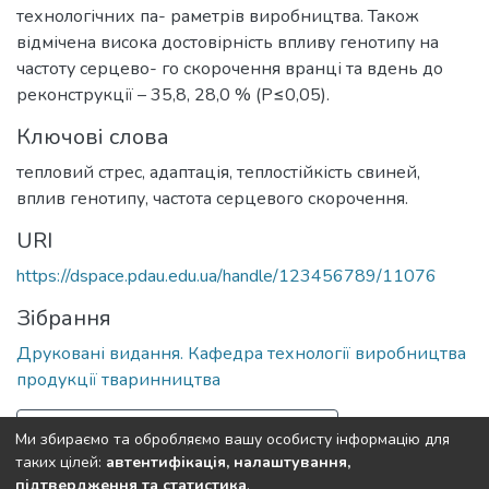
технологічних па- раметрів виробництва. Також
відмічена висока достовірність впливу генотипу на
частоту серцево- го скорочення вранці та вдень до
реконструкції – 35,8, 28,0 % (Р≤0,05).
Ключові слова
тепловий стрес
,
адаптація
,
теплостійкість свиней
,
вплив генотипу
,
частота серцевого скорочення.
URI
https://dspace.pdau.edu.ua/handle/123456789/11076
Зібрання
Друковані видання. Кафедра технології виробництва
продукції тваринництва
Повна інформація про документ
Ми збираємо та обробляємо вашу особисту інформацію для
таких цілей:
автентифікація, налаштування,
підтвердження та статистика
.