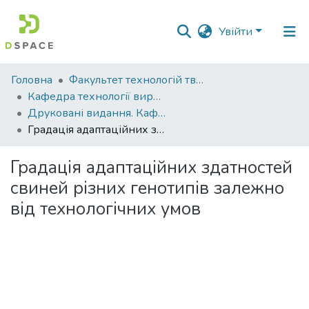
Увійти
Фонди
Головна
Факультет технологій тваринництва та продовольства
та
Кафедра технології виробництва продукції тваринництва
зібрання
Друковані видання. Кафедра технології виробництва продукції тваринництва
Градація адаптаційних здатностей свиней різних генотипів залежно від технологічних умов
Пошук за критеріями
Градація адаптаційних здатностей
Статистика
свиней різних генотипів залежно
від технологічних умов