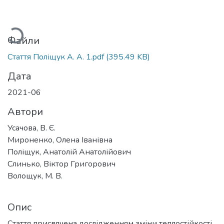
Вантажиться...
Файли
Стаття Поліщук А. А. 1.pdf
(395.49 KB)
Дата
2021-06
Автори
Усачова, В. Є.
Мироненко, Олена Іванівна
Поліщук, Анатолій Анатолійович
Слинько, Віктор Григорович
Волощук, М. В.
Опис
Стаття присвячена дослідженням зміни теплостійкості