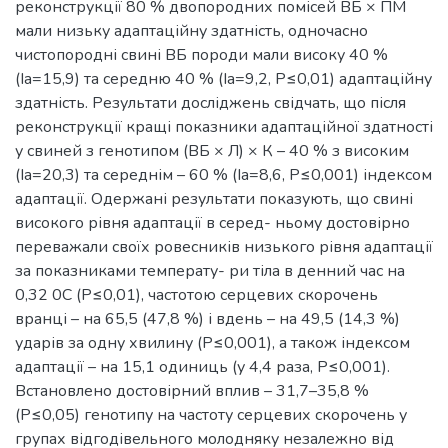
реконструкції 80 % двопородних помісей ВБ × ПМ
мали низьку адаптаційну здатність, одночасно
чистопородні свині ВБ породи мали високу 40 %
(Ia=15,9) та середню 40 % (Ia=9,2, Р≤0,01) адаптаційну
здатність. Результати досліджень свідчать, що після
реконструкції кращі показники адаптаційної здатності
у свиней з генотипом (ВБ × Л) × К – 40 % з високим
(Ia=20,3) та середнім – 60 % (Ia=8,6, Р≤0,001) індексом
адаптації. Одержані результати показують, що свині
високого рівня адаптації в серед- ньому достовірно
переважали своїх ровесників низького рівня адаптації
за показниками температу- ри тіла в денний час на
0,32 0С (Р≤0,01), частотою серцевих скорочень
вранці – на 65,5 (47,8 %) і вдень – на 49,5 (14,3 %)
ударів за одну хвилину (Р≤0,001), а також індексом
адаптації – на 15,1 одиниць (у 4,4 раза, Р≤0,001).
Встановлено достовірний вплив – 31,7–35,8 %
(Р≤0,05) генотипу на частоту серцевих скорочень у
групах відгодівельного молодняку незалежно від