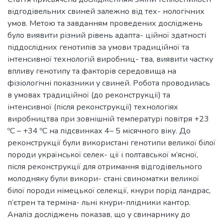
відгодівельних свиней залежно від тех- нологічних
умов. Метою та завданням проведених досліджень
було виявити різний рівень адапта- ційної здатності
піддослідних генотипів за умови традиційної та
інтенсивної технологій виробниц- тва, виявити частку
впливу генотипу та факторів середовища на
фізіологічні показники у свиней. Робота проводилась
в умовах традиційної (до реконструкції) та
інтенсивної (після реконструкції) технологіях
виробництва при зовнішній температурі повітря +23
ºС – +34 ºС на підсвинках 4– 5 місячного віку. До
реконструкції були використані генотипи великої білої
породи української селек- ції і полтавської м’ясної,
після реконструкції для отримання відгодівельного
молодняку були викори- стані свиноматки великої
білої породи німецької селекції, кнури порід ландрас,
п’єтрен та терміна- льні кнури-плідники кантор.
Аналіз досліджень показав, що у свинарнику до