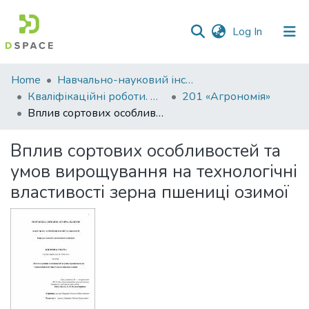
(current)
Log In
Communities
Home
Навчально-науковий інститут агротехнологій, селекції та екології
&
Кваліфікаційні роботи. ННІ агротехнологій, селекції та екології
201 «Агрономія»
Collections
Вплив сортових особливостей та умов вирощування на технологічні властивості зерна пшениці озимої
All of DSpace
Вплив сортових особливостей та
умов вирощування на технологічні
Statistics
властивості зерна пшениці озимої