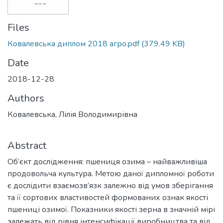
Files
Ковалевська диплом 2018 агро.pdf
(379.49 KB)
Date
2018-12-28
Authors
Ковалевська, Лілія Володимирівна
Abstract
Об’єкт дослідження: пшениця озима – найважливіша
продовольча культура. Метою даної дипломної роботи
є дослідити взаємозв‘язк залежно від умов зберігання
та її сортових властивостей формованих ознак якості
пшениці озимої. Показники якості зерна в значній мірі
залежать від рівня інтенсифікації виробництва та від