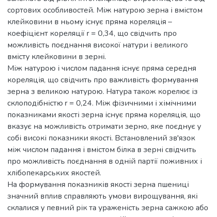
сортових особливостей. Між натурою зерна і вмістом
клейковини в ньому існує пряма кореляція –
коефіцієнт кореляції r = 0,34, що свідчить про
можливість поєднання високої натури і великого
вмісту клейковини в зерні.
Між натурою і числом падання існує пряма середня
кореляція, що свідчить про важливість формування
зерна з великою натурою. Натура також корелює із
склоподібністю r = 0,24. Між фізичними і хімічними
показниками якості зерна існує пряма кореляція, що
вказує на можливість отримати зерно, яке поєднує у
собі високі показники якості. Встановлений зв'язок
між числом падання і вмістом білка в зерні свідчить
про можливість поєднання в одній партії поживних і
хлібопекарських якостей.
На формування показників якості зерна пшениці
значний вплив справляють умови вирощування, які
склалися у певний рік та ураженість зерна сажкою або