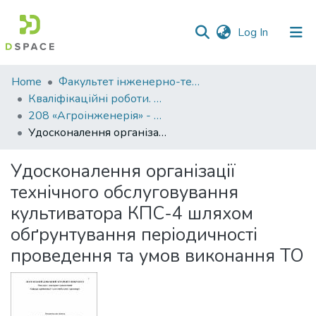
(current)
Log In
Communities
Home
Факультет інженерно-технологічний
&
Кваліфікаційні роботи. Факультет інженерно-технологічний
Collections
208 «Агроінженерія» - Магістри 2022-2023
Удосконалення організації технічного обслуговування культиватора КПС-4 шляхом обґрунтування періодичності проведення та умов виконання ТО
All of DSpace
Удосконалення організації
Statistics
технічного обслуговування
культиватора КПС-4 шляхом
обґрунтування періодичності
проведення та умов виконання ТО